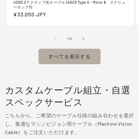
USB3.2アクティブ光ケーブル (AOC)/Type A - Micro B スクリュ
ーロック付
通
¥33,050 JPY
常
価
格
の
1
/
5
すべてを表示する
カスタムケーブル組立・自選
スペックサービス
こちらから、ご希望のケーブル仕様の組み合わせを選択
し、最適なマシンビジョン用ケーブル（Machine Vision
Cable）をご注文いただけます。