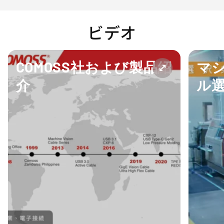
ビデオ
COMOSS社および製品紹
マ
介
ル