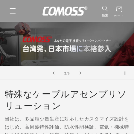
コンテ
ンツに
進む
検索
カート
の
2
/
5
特殊なケーブルアセンブリソ
リューション
当社は、多品種少量生産に対応したカスタマイズ設計を
はじめ、高周波特性評価、防水性能検証、電気・機械特