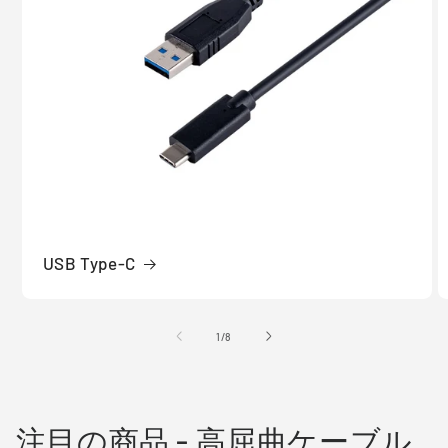
USB Type-C
の
1
/
8
注目の商品 - 高屈曲ケーブル